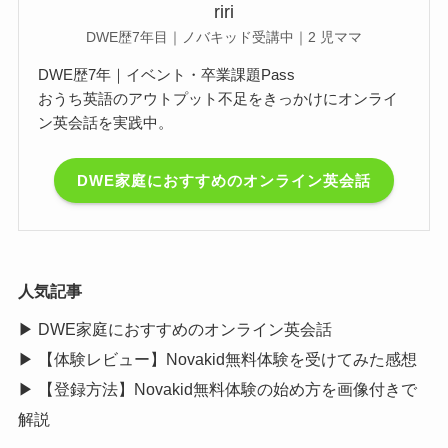
riri
DWE歴7年目｜ノバキッド受講中｜2 児ママ
DWE歴7年｜イベント・卒業課題Pass
おうち英語のアウトプット不足をきっかけにオンライ
ン英会話を実践中。
DWE家庭におすすめのオンライン英会話
人気記事
▶
DWE家庭におすすめのオンライン英会話
▶
【体験レビュー】Novakid無料体験を受けてみた感想
▶
【登録方法】Novakid無料体験の始め方を画像付きで
解説