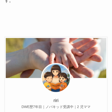
す。
riri
DWE歴7年目｜ノバキッド受講中｜2 児ママ