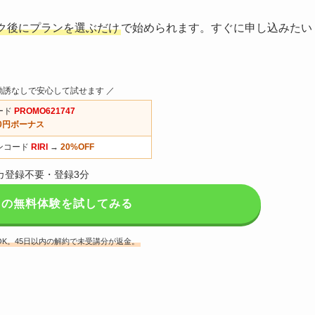
ク後にプランを選ぶだけ
で始められます。すぐに申し込みたい
勧誘なしで安心して試せます ／
ード
PROMO621747
00円ボーナス
ンコード
RIRI
→
20%OFF
カ登録不要・登録3分
ドの無料体験を試してみる
K。45日以内の解約で未受講分が返金。