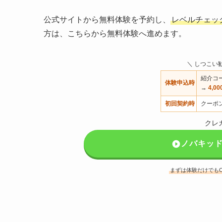
公式サイトから無料体験を予約し、
レベルチェッ
方は、こちらから無料体験へ進めます。
＼ しつこい
紹介コ
体験申込時
→
4,0
初回契約時
クーポ
クレ
ノバキッ
まずは体験だけでもO