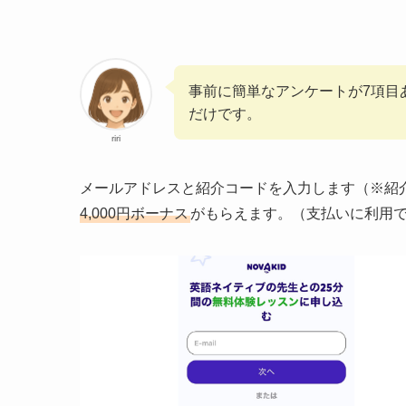
事前に簡単なアンケートが7項目
だけです。
riri
メールアドレスと紹介コードを入力します（※紹
4,000円ボーナス
がもらえます。（支払いに利用