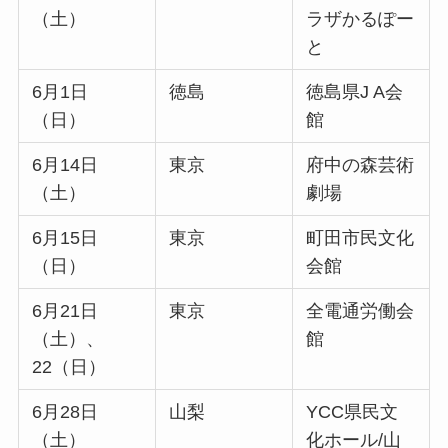
（土）
ラザかるぽー
と
6月1日
徳島
徳島県J A会
（日）
館
6月14日
東京
府中の森芸術
（土）
劇場
6月15日
東京
町田市民文化
（日）
会館
6月21日
東京
全電通労働会
（土）、
館
22（日）
6月28日
山梨
YCC県民文
（土）
化ホール/山