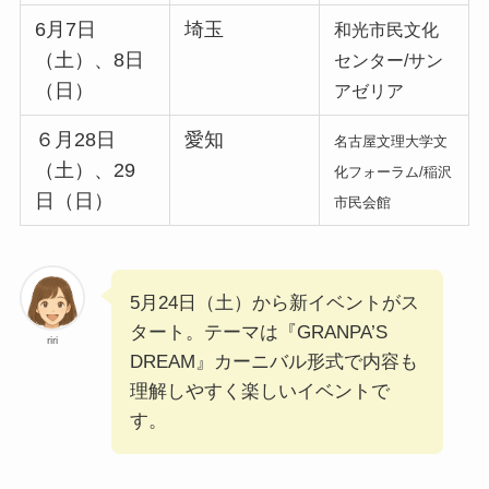
6月7日
埼玉
和光市民文化
（土）、8日
センター/サン
（日）
アゼリア
６月28日
愛知
名古屋文理大学文
（土）、29
化フォーラム/稲沢
日（日）
市民会館
5月24日（土）から新イベントがス
タート。テーマは『GRANPA’S
riri
DREAM』カーニバル形式で内容も
理解しやすく楽しいイベントで
す。