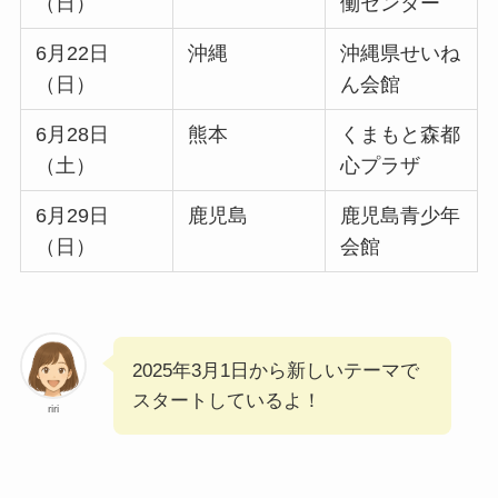
（日）
働センター
6月22日
沖縄
沖縄県せいね
（日）
ん会館
6月28日
熊本
くまもと森都
（土）
心プラザ
6月29日
鹿児島
鹿児島青少年
（日）
会館
2025年3月1日から新しいテーマで
スタートしているよ！
riri