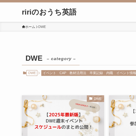
ririのおうち英語
ホーム
DWE
DWE
– category –
DWE
イベント
CAP
教材活用法
卒業記録
内職
イベント情
DWE