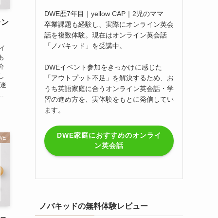
DWE歴7年目｜yellow CAP｜2児のママ
レン
卒業課題も経験し、実際にオンライン英会
話を複数体験。現在はオンライン英会話
「ノバキッド」を受講中。
イ
も
介
DWEイベント参加をきっかけに感じた
し
「アウトプット不足」を解決するため、お
や迷
うち英語家庭に合うオンライン英会話・学
.
習の進め方を、実体験をもとに発信してい
ます。
DWE家庭におすすめのオンライ
WE
ン英会話
ノバキッドの無料体験レビュー