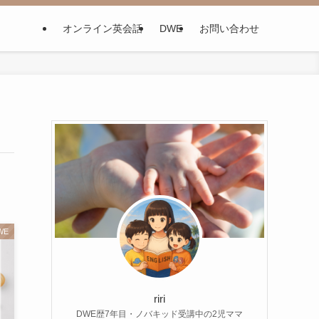
オンライン英会話
DWE
お問い合わせ
WE
riri
DWE歴7年目・ノバキッド受講中の2児ママ