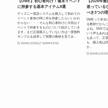
【DWE】初心者向け！週末イベント
【2026年
に持参する基本アイテム9選
迷っている
べき3つの
ディズニー英語システムを購入して初めての
イベント参加の時に何を持参したらいいかわ
DWEって本当
からない・・・そんな初心者向けに今回はイ
る教材だから
ベントで持参するものについて紹介していき
よね。SNSで
ます。まだ正規購入していない方は一度無料
いう声もあれ
サンプルを請求して実際の教材を見てみ...
もあって、正
も、購入前は同
2024年12月9日
2026年5月3日
か...
2024年11月24