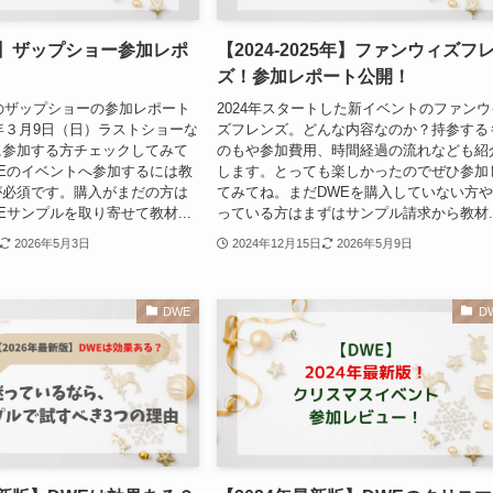
版】ザップショー参加レポ
【2024-2025年】ファンウィズフ
ズ！参加レポート公開！
版のザップショーの参加レポート
2024年スタートした新イベントのファンウ
5年３月9日（日）ラストショーな
ズフレンズ。どんな内容なのか？持参する
に参加する方チェックしてみて
のもや参加費用、時間経過の流れなども紹
Eのイベントへ参加するには教
します。とっても楽しかったのでぜひ参加
が必須です。購入がまだの方は
てみてね。まだDWEを購入していない方
Eサンプルを取り寄せて教材...
っている方はまずはサンプル請求から教材..
2026年5月3日
2024年12月15日
2026年5月9日
DWE
D