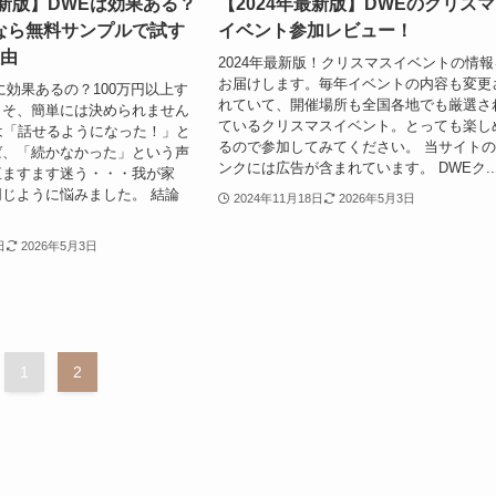
最新版】DWEは効果ある？
【2024年最新版】DWEのクリス
なら無料サンプルで試す
イベント参加レビュー！
理由
2024年最新版！クリスマスイベントの情報
お届けします。毎年イベントの内容も変更
に効果あるの？100万円以上す
れていて、開催場所も全国各地でも厳選さ
こそ、簡単には決められません
ているクリスマスイベント。とっても楽し
は「話せるようになった！」と
るので参加してみてください。 当サイト
ば、「続かなかった」という声
ンクには広告が含まれています。 DWEク..
直ますます迷う・・・我が家
じように悩みました。 結論
2024年11月18日
2026年5月3日
日
2026年5月3日
1
2