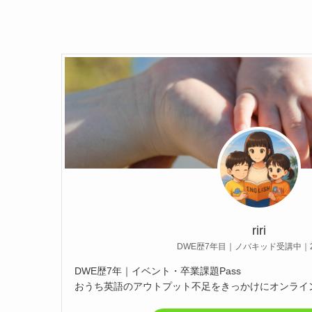
riri
DWE歴7年目｜ノバキッド受講中｜2
DWE歴7年｜イベント・卒業課題Pass
おうち英語のアウトプット不足をきっかけにオンライ